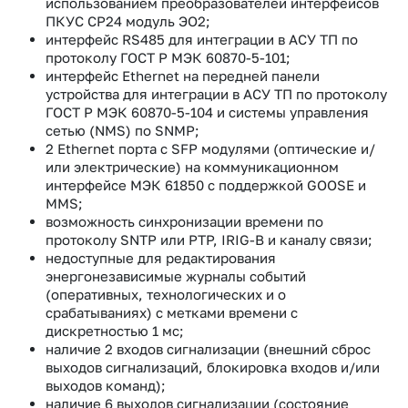
использованием преобразователей интерфейсов
ПКУС СР24 модуль ЭО2;
интерфейс RS485 для интеграции в АСУ ТП по
протоколу ГОСТ Р МЭК 60870-5-101;
интерфейс Ethernet на передней панели
устройства для интеграции в АСУ ТП по протоколу
ГОСТ Р МЭК 60870-5-104 и системы управления
сетью (NMS) по SNMP;
2 Ethernet порта с SFP модулями (оптические и/
или электрические) на коммуникационном
интерфейсе МЭК 61850 с поддержкой GOOSE и
MMS;
возможность синхронизации времени по
протоколу SNTP или PTP, IRIG-B и каналу связи;
недоступные для редактирования
энергонезависимые журналы событий
(оперативных, технологических и о
срабатываниях) с метками времени с
дискретностью 1 мс;
наличие 2 входов сигнализации (внешний сброс
выходов сигнализаций, блокировка входов и/или
выходов команд);
наличие 6 выходов сигнализации (состояние