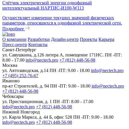
Счётчик электрической энергии однофазный
интеллектуальный НАРТИС-И100-W113
Осуществляет измерение текущих значений физических
параметров, относящихся к однофазной электрической сети.
Подробнее
О компании
Разработки
Дизайн-центр
Проекты
Карьера
Пресс-центр
Контакты
Санкт-Петербург
ул. Савушкина, д.126 литера А, помещение 171НС.
ПН -ПТ:
8.00 - 17.00
info@nectech.pro
+7 (812) 448-56-98
Москва
ул. Автозаводская, д.14
ПН -ПТ: 9.00 - 18.00
info@nectech.pro
+7 (495) 252-76-67
Иваново
пр-кт Строителей, д. 94
ПН -ПТ: 9.00 - 18.00
info@nectech.pro
+7 (812) 448-56-98
Чебоксары
ул. Пристанционная, д. 1
ПН -ПТ: 8.00 - 17.00
info@nectech.pro
+7 (812) 448-56-98
Нижний Новгород
ул. Карла Маркса, д. 44 Б, офис 528
ПН -ПТ: 9.00 - 18.00
info@nectech.pro
+7 (812) 448-56-98